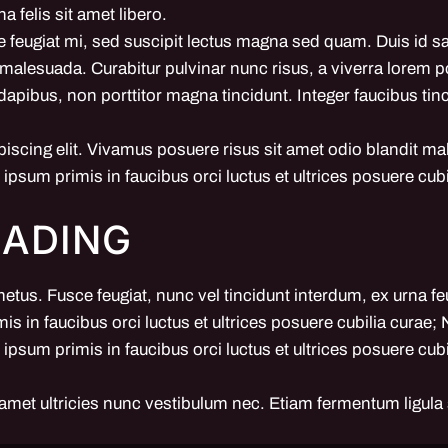
 felis sit amet libero.
gue feugiat mi, sed suscipit lectus magna sed quam. Duis id s
malesuada. Curabitur pulvinar nunc risus, a viverra lorem po
bus, non porttitor magna tincidunt. Integer faucibus tinci
iscing elit. Vivamus posuere risus sit amet odio blandit m
psum primis in faucibus orci luctus et ultrices posuere cubi
EADING
metus. Fusce feugiat, nunc vel tincidunt interdum, ex urna f
s in faucibus orci luctus et ultrices posuere cubilia curae; Nu
psum primis in faucibus orci luctus et ultrices posuere cubi
 amet ultricies nunc vestibulum nec. Etiam fermentum ligula 