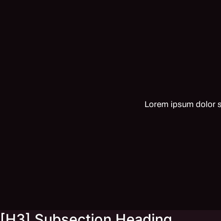
Lorem ipsum dolor si
[H3] Subsection Heading