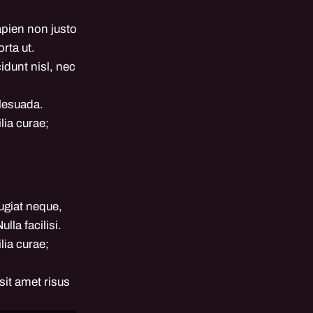
apien non justo
rta ut.
dunt nisl, nec
alesuada.
lia curae;
eugiat neque,
lla facilisi.
lia curae;
sit amet risus