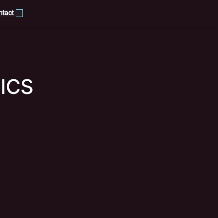
tact
ICS