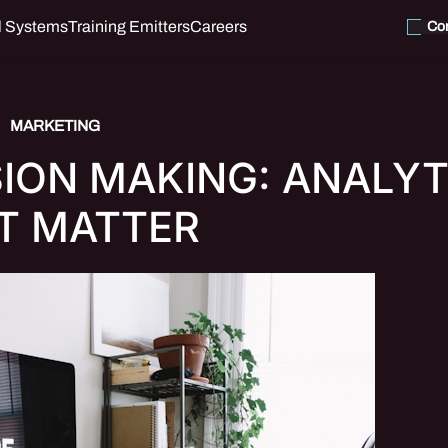
l Systems
Training Emitters
Careers
Con
MARKETING
SION MAKING: ANALYT
T MATTER