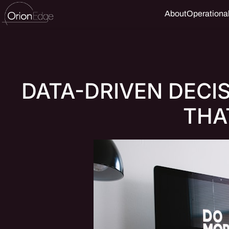
Skip
About
Operationa
to
content
DATA-DRIVEN DECI
THA